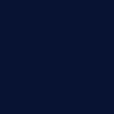
kagurazaka-rubaiyat2015.com
sanditogoallston.com
theridgeroadhouse.com
nosheurobistro.com
elpastorcitosb.com
thewoodcafe.com
theinnonmain.com
geesmanfineviolins.com
taiwancafeva.com
sundaestop.com
32beersontap.com
kebbehafricanprovidence.com
lilaccatersme.com