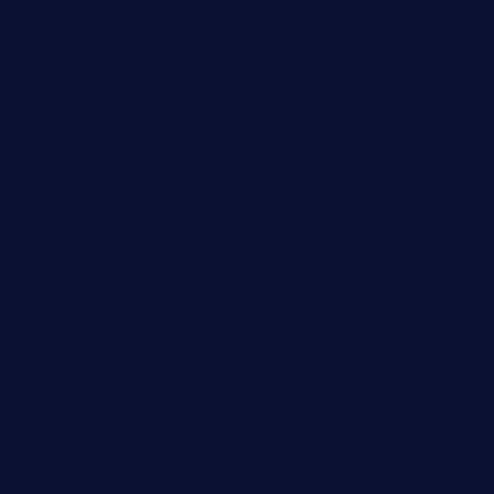
speckleddoor.com
riobravomexicanrestaurante.com
brewercoffeecustard.com
shelbournesocial.com
pizza-dinapoli.com
fortybarandgrille.com
contespizzadelray.com
jinxpdx.com
ordercarnitasel7machos.com
reve-sg.com
angaralv.com
7starasiancafe.com
cordaros.com
bunandbean.com