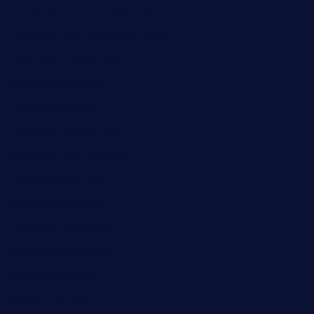
dicksonstreetpubcrawls.com
ristorantetavernalegradole.com
nishiazabu-tripbar.com
buenaondabar.com
forksandbarrels.com
thebelmontbistro.com
cornerbistropizzaco.com
negrilsportsbar.com
dushiwrapcafe.com
thecafeonthego.com
pipersbarbecue.com
byogwinebar.com
grapwinebar.com