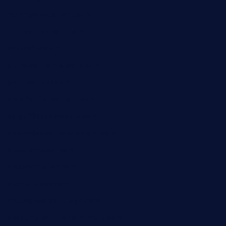
mummysrestaurant.com
theeastsidecafe.com
oaktexhtx.com
gulfcoastfishhousetx.com
geniusbarbkk.com
orderfatfishbarngrill.com
barge295seabrooktx.com
smokindsbbqfusionbargrill.com
queenannebar.com
brasserie-dijon.com
bueno-tacos.com
chensgoodtastetogo.com
academytavernonlarchmere.com