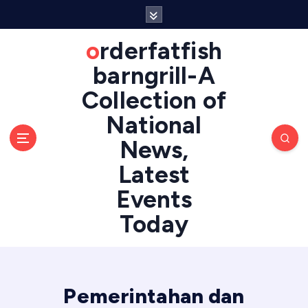
S
k
i
orderfatfish
p
barngrill-A
t
o
Collection of
c
National
o
n
News,
t
e
Latest
n
Events
t
Today
Pemerintahan dan