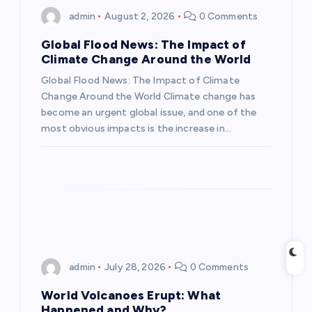
admin
August 2, 2026
0 Comments
a
Global Flood News: The Impact of
t
Climate Change Around the World
Global Flood News: The Impact of Climate
i
Change Around the World Climate change has
become an urgent global issue, and one of the
o
most obvious impacts is the increase in…
n
admin
July 28, 2026
0 Comments
World Volcanoes Erupt: What
Happened and Why?