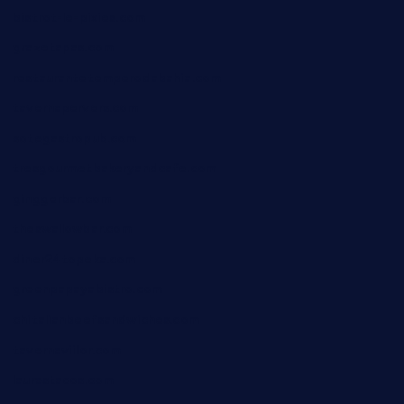
bistrot-le-pixies.com
grazetapas.com
restaurantetemperodabahia.com
tavernapervers.com
sotegastropub.com
tresgourmetbakeryandcafe.com
ginggerbar.com
theswallowbar.com
diner24topeka.com
greenpapayabistro.com
chitalianbeefsandwiches.com
tavernaviilor.com
laurastacos.com