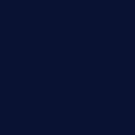
restaurantarea10.com
valleypastries.com
brasseriedurenard.com
rouxny.com
henrysmarketcafe.com
restaurantletheatrecolmar.com
tredicidc.com
calistorestaurante.com
greensngrill.com
sakehousetorrington.com
ggroppifoodmarket.com
thespoonmarket.com
carolescreperie.com