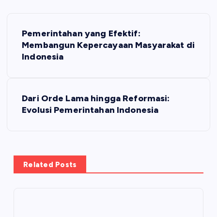
P
Pemerintahan yang Efektif:
o
Membangun Kepercayaan Masyarakat di
Indonesia
s
t
Dari Orde Lama hingga Reformasi:
Evolusi Pemerintahan Indonesia
n
a
v
Related Posts
i
g