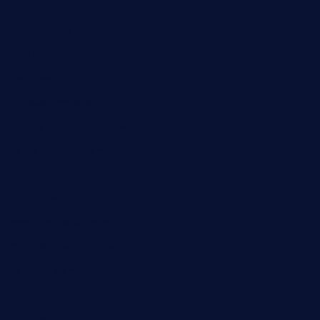
lekavachabistro.com
bistro-fukoan.com
medorseattle.com
lostacosbarandgrill.com
huevos-tacos.com
urbandinnermarket.com
paradigmtogo.com
elvicskitchentogo.com
grillatx.com
pbbistroandbar.com
saltyssandwichbar.com
oabistro.com
peanuts-pub.com
hammockbeachbar.com