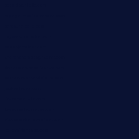
seasidegrillellc.com
royalgrillmediterranean.com
sarosthaicafe.com
hayworthwinebar.com
baconjamdiner.com
theranchersdaughtertx.com
doncamaronseafoodva.com
cornertavernandbistro.com
jochostacos.com
favsamarillotx.com
taxcorestaurantpv.com
piscescrabandseafood.com
kelleysirishpubs.com