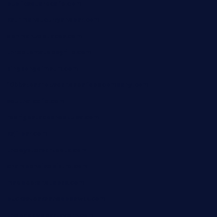
publicsquarecafe.com
kathmanducurryandbar.com
donmanuelstacos.com
threetomatoesgrille.com
kingkongdimsum.com
1855steakhouseandseafoodcompany.com
southallcafe.com
rodrigostacoshoptulsa.com
kaji-bar.com
theoysterbartootx.com
champenoisebistro.com
maebeerandtapas.com
buckssteaksandbbqswtx.com
thepricklypeartavern.com