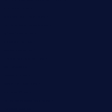
cliquebistro.com
brooksvilledinnerclub.com
harrishouseofheroestx.com
lyfecafebondi.com
viabardetroit.com
ocasotacobar.com
thebistrobyelement.com
wettacoss.com
tacostoria.com
losdanzantesatx.com
pianobar25.com
harborpalaceseafoodnv.com
mobseafood.com