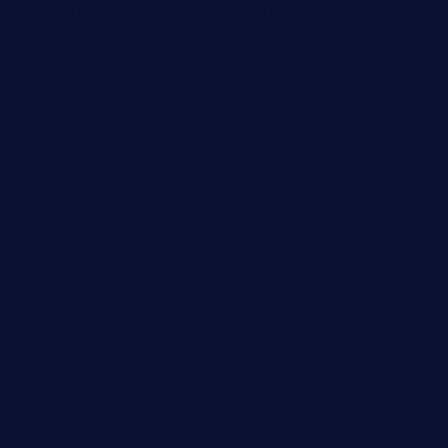
sandrasgermanrestaurantstpetebeach.com
makingroceriesllc.com
casamiralejos.com
kbopatx.com
primoquisine.com
thecityfoxes.com
boneschophouse.com
chezmartin-restaurant.com
pianobar-lacaleche.com
schoolhousereport.com
mikeyvstacosonthesquare.com
daisybuchananhtx.com
bistropatrie.com
fatherandsonseafoodsteakntake.com