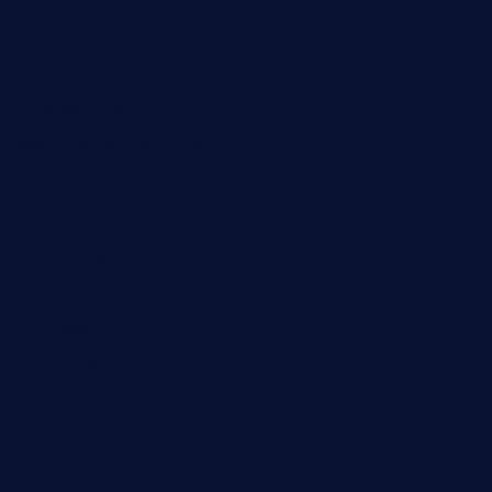
legendsbistrocle.com
sweetcakes4ubudatx.com
ktowncafefl.com
msgirleesrestaurant.com
blucrabseafoodhouse.com
cafeleromarin.com
rockersbargrill.com
themilkbarncafe.com
finneysbar.com
ginzabrasserie.com
mamastacosmiamibeach.com
sugiesdinerlc.com
cloud9stx.com